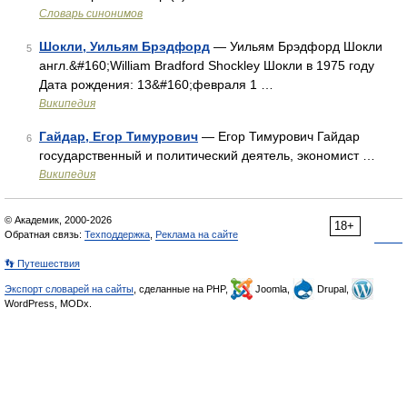
Словарь синонимов
Шокли, Уильям Брэдфорд
— Уильям Брэдфорд Шокли
5
англ.&#160;William Bradford Shockley Шокли в 1975 году
Дата рождения: 13&#160;февраля 1 …
Википедия
Гайдар, Егор Тимурович
— Егор Тимурович Гайдар
6
государственный и политический деятель, экономист …
Википедия
© Академик, 2000-2026
18+
Обратная связь:
Техподдержка
,
Реклама на сайте
👣 Путешествия
Экспорт словарей на сайты
, сделанные на PHP,
Joomla,
Drupal,
WordPress, MODx.